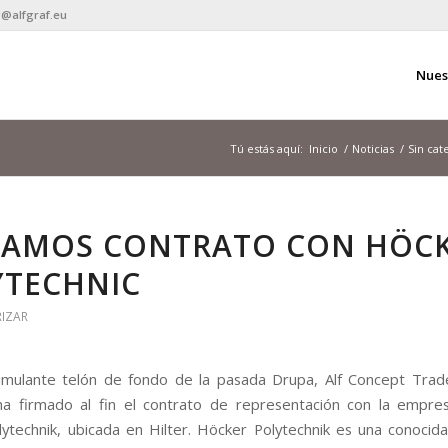
ng@alfgraf.eu
Nues
Tú estás aquí:
Inicio
/
Noticias
/
Sin cat
MAMOS CONTRATO CON HÖC
YTECHNIC
RIZAR
timulante telón de fondo de la pasada Drupa, Alf Concept Tra
ha firmado al fin el contrato de representación con la empr
ytechnik, ubicada en Hilter. Höcker Polytechnik es una conocid