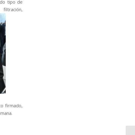
odo tipo de
iltración,
to firmado,
emana.