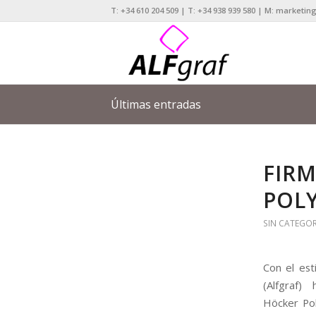
T: +34 610 204 509 | T: +34 938 939 580 | M: marketi
Últimas entradas
FIR
POL
SIN CATEGO
Con el es
(Alfgraf) 
Höcker Pol