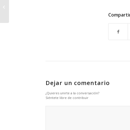
Alfgraf en el mundo del packaging y
la impresión
Comparti
Dejar un comentario
¿Quieres unirte a la conversación?
Siéntete libre de contribuir