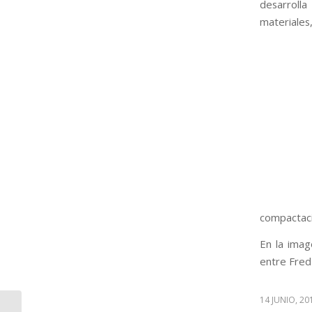
desarrolla
materiale
compactaci
En la imag
entre Fred
14 JUNIO, 20