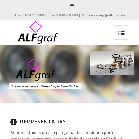
T: +34 610 204 509 | T: +34 938 939 580 | M: marketing@alfgraf.eu
Tu partner en impresión flexográfica y embalaje flexible
REPRESENTADAS
Representamos una amplia gama de maquinaria para